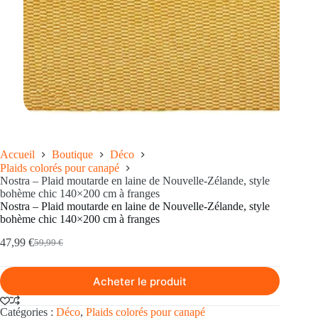
Accueil
Boutique
Déco
Plaids colorés pour canapé
Nostra – Plaid moutarde en laine de Nouvelle-Zélande, style
bohème chic 140×200 cm à franges
Nostra – Plaid moutarde en laine de Nouvelle-Zélande, style
bohème chic 140×200 cm à franges
47,99
€
59,99
€
Le
Le
prix
prix
initial
actuel
Acheter le produit
était :
est :
59,99 €.
47,99 €.
Catégories :
Déco
,
Plaids colorés pour canapé