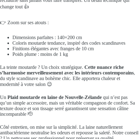
réchauffe sans jamais vous faire transpirer. Un détail technique qui
change tout 👍
👉 Zoom sur ses atouts :
Dimensions parfaites : 140×200 cm
Coloris moutarde tendance, inspiré des codes scandinaves
Finitions élégantes avec franges de 10 cm
Poids plume : moins de 1 kg
La teinte moutarde ? Un choix stratégique.
Cette nuance riche
s’harmonise merveilleusement avec les intérieurs contemporains
,
du style scandinave au bohème chic. Elle apportera chaleur et
modernité à votre salon 😉
Un
Plaid moutarde en laine de Nouvelle-Zélande
qui n’est pas
qu’un simple accessoire, mais un véritable compagnon de confort. Sa
texture douce et son tissage serré garantissent une sensation câline
incomparable 🫡
Côté entretien, on mise sur la simplicité. La laine naturellement
antibactérienne neutralise les odeurs et repousse la saleté. Notre conseil
? Un nettoyage sec professionnel pour préserver sa qualité.